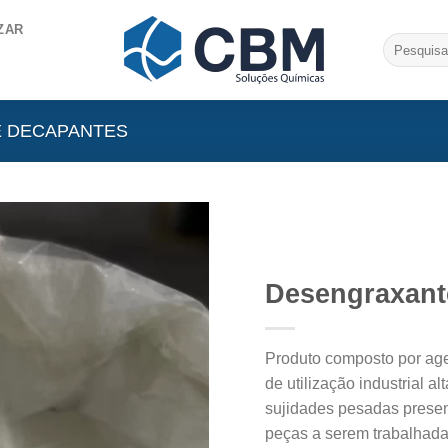
ZAR
Pesquisar
por:
 DECAPANTES
Desengraxant
Produto composto por age
de utilização industrial 
sujidades pesadas prese
peças a serem trabalhada