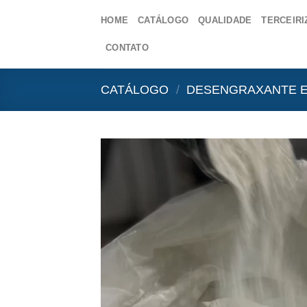
Skip
HOME
CATÁLOGO
QUALIDADE
TERCEIRI
to
content
CONTATO
CATÁLOGO
/
DESENGRAXANTE E